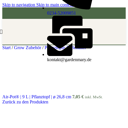
Skip to navigation
Skip to main content
0234-52009851
Start
/
Grow Zubehör
/
Pflanztöpfe & Behälter
kontakt@gardenmary.de
Air-Pot® | 9 L | Pflanztopf | ø 26,8 cm
7,05
€
inkl. MwSt.
Zurück zu den Produkten