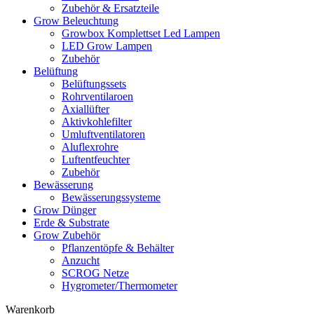
Zubehör & Ersatzteile
Grow Beleuchtung
Growbox Komplettset Led Lampen
LED Grow Lampen
Zubehör
Belüftung
Belüftungssets
Rohrventilaroen
Axiallüfter
Aktivkohlefilter
Umluftventilatoren
Aluflexrohre
Luftentfeuchter
Zubehör
Bewässerung
Bewässerungssysteme
Grow Dünger
Erde & Substrate
Grow Zubehör
Pflanzentöpfe & Behälter
Anzucht
SCROG Netze
Hygrometer/Thermometer
Warenkorb