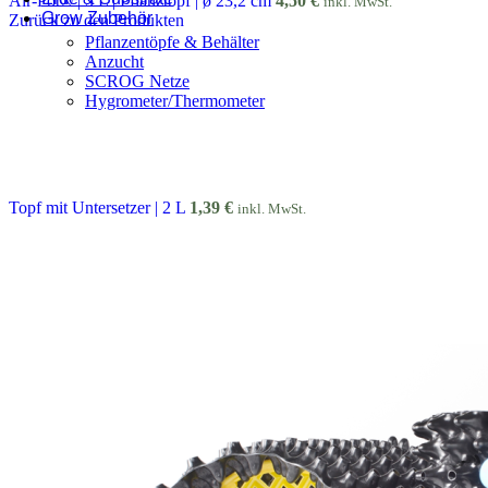
Air-Pot® | 5 L | Pflanztopf | ø 23,2 cm
4,50
€
inkl. MwSt.
Grow Zubehör
Zurück zu den Produkten
Pflanzentöpfe & Behälter
Anzucht
SCROG Netze
Hygrometer/Thermometer
Topf mit Untersetzer | 2 L
1,39
€
inkl. MwSt.