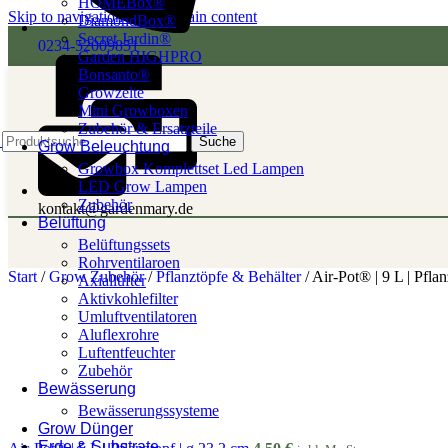
HOMEBox®
Skip to navigation
Skip to main content
DiamondBox®
Secret Jardin®
0234-52009851
Garden HIGHPRO
Bonsanto®
Growzelte
Mini Growboxen
Zubehör & Ersatzteile
Suche
Grow Beleuchtung
Growbox Komplettset Led Lampen
LED Grow Lampen
Zubehör
kontakt@gardenmary.de
Belüftung
Belüftungssets
Rohrventilaroen
Start
/
Grow Zubehör
/
Pflanztöpfe & Behälter
/
Air-Pot® | 9 L | Pflan
Axiallüfter
Aktivkohlefilter
Umluftventilatoren
Aluflexrohre
Luftentfeuchter
Zubehör
Bewässerung
Bewässerungssysteme
Grow Dünger
Erde & Substrate