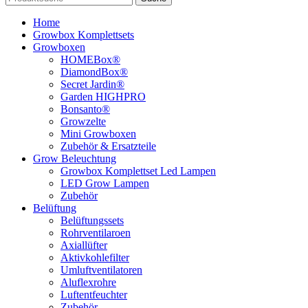
Home
Growbox Komplettsets
Growboxen
HOMEBox®
DiamondBox®
Secret Jardin®
Garden HIGHPRO
Bonsanto®
Growzelte
Mini Growboxen
Zubehör & Ersatzteile
Grow Beleuchtung
Growbox Komplettset Led Lampen
LED Grow Lampen
Zubehör
Belüftung
Belüftungssets
Rohrventilaroen
Axiallüfter
Aktivkohlefilter
Umluftventilatoren
Aluflexrohre
Luftentfeuchter
Zubehör