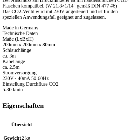
Der Anschluss am Druckminderer ist mit handelsüblichen CO2-
Flaschen kompatibel. (W 21.8×1/14″ gemäß DIN 477 #6)
Das CO2-Ventil wird mit 230V angesteuert und ist für den
speziellen Anwendungsfall geeignet und zugelassen.
Made in Germany
Technische Daten
Maße (LxBxH)
200mm x 200mm x 80mm
Schlauchlänge
ca. 3m
Kabellänge
ca. 2.5m
Stromversorgung
230V~ 40mA 50-60Hz
Einstellung Durchfluss CO2
5-30 l/min
Eigenschaften
Übersicht
Gewicht
2 kg