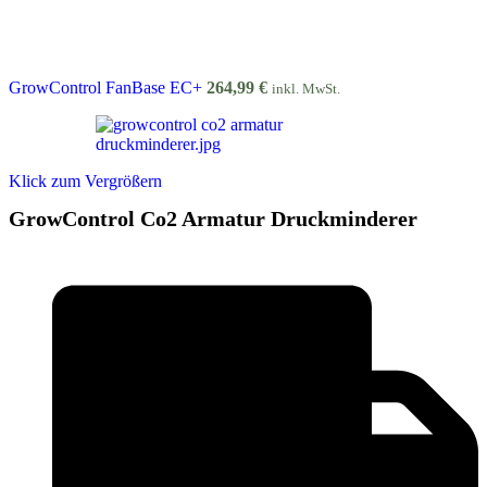
GrowControl FanBase EC+
264,99
€
inkl. MwSt.
Klick zum Vergrößern
GrowControl Co2 Armatur Druckminderer