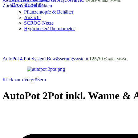
AutoPot 1Pot L Zubehörset AQUAvalve5
14,99
€
inkl. MwSt.
Grow Zubehör
Zurück zu den Produkten
Pflanzentöpfe & Behälter
Anzucht
SCROG Netze
Hygrometer/Thermometer
AutoPot 4 Pot System Bewässerungssystem
125,79
€
inkl. MwSt.
Klick zum Vergrößern
AutoPot 2Pot inkl. Wanne & 