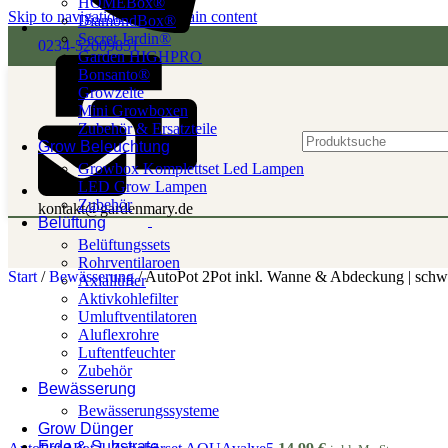
HOMEBox®
Skip to navigation
Skip to main content
DiamondBox®
Secret Jardin®
0234-52009851
Garden HIGHPRO
Bonsanto®
Growzelte
Mini Growboxen
Zubehör & Ersatzteile
Grow Beleuchtung
Growbox Komplettset Led Lampen
LED Grow Lampen
Zubehör
kontakt@gardenmary.de
Belüftung
Belüftungssets
Rohrventilaroen
Start
/
Bewässerung
/
AutoPot 2Pot inkl. Wanne & Abdeckung | schw
Axiallüfter
Aktivkohlefilter
Umluftventilatoren
Aluflexrohre
Luftentfeuchter
Zubehör
Bewässerung
Bewässerungssysteme
Grow Dünger
Erde & Substrate