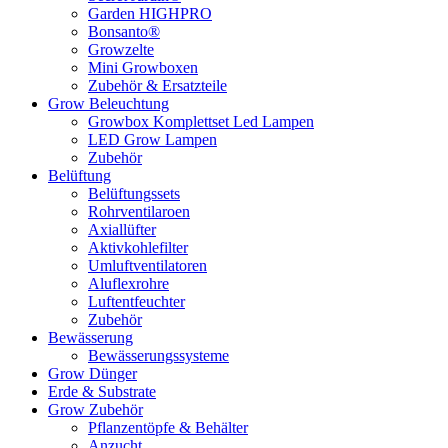
Garden HIGHPRO
Bonsanto®
Growzelte
Mini Growboxen
Zubehör & Ersatzteile
Grow Beleuchtung
Growbox Komplettset Led Lampen
LED Grow Lampen
Zubehör
Belüftung
Belüftungssets
Rohrventilaroen
Axiallüfter
Aktivkohlefilter
Umluftventilatoren
Aluflexrohre
Luftentfeuchter
Zubehör
Bewässerung
Bewässerungssysteme
Grow Dünger
Erde & Substrate
Grow Zubehör
Pflanzentöpfe & Behälter
Anzucht