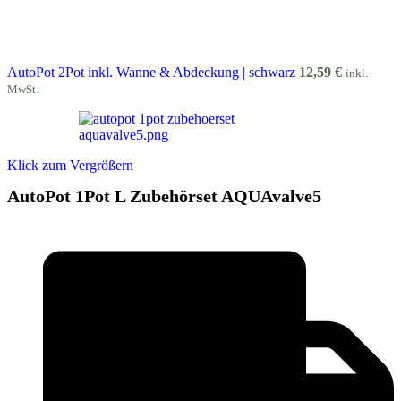
AutoPot 2Pot inkl. Wanne & Abdeckung | schwarz
12,59
€
inkl.
MwSt.
Klick zum Vergrößern
AutoPot 1Pot L Zubehörset AQUAvalve5