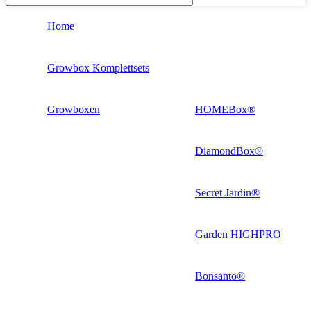
Home
Growbox Komplettsets
Growboxen
HOMEBox®
DiamondBox®
Secret Jardin®
Garden HIGHPRO
Bonsanto®