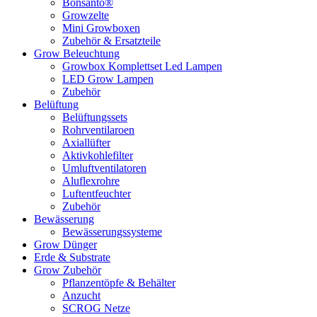
Bonsanto®
Growzelte
Mini Growboxen
Zubehör & Ersatzteile
Grow Beleuchtung
Growbox Komplettset Led Lampen
LED Grow Lampen
Zubehör
Belüftung
Belüftungssets
Rohrventilaroen
Axiallüfter
Aktivkohlefilter
Umluftventilatoren
Aluflexrohre
Luftentfeuchter
Zubehör
Bewässerung
Bewässerungssysteme
Grow Dünger
Erde & Substrate
Grow Zubehör
Pflanzentöpfe & Behälter
Anzucht
SCROG Netze