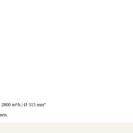
 | 2800 m³/h | Ø 315 mm“
nen.