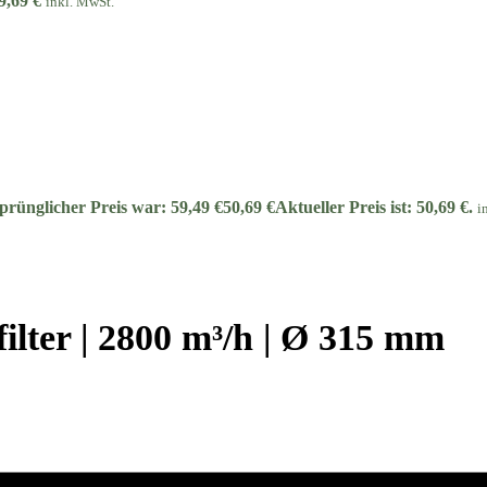
9,69
€
inkl. MwSt.
prünglicher Preis war: 59,49 €
50,69
€
Aktueller Preis ist: 50,69 €.
i
lter | 2800 m³/h | Ø 315 mm