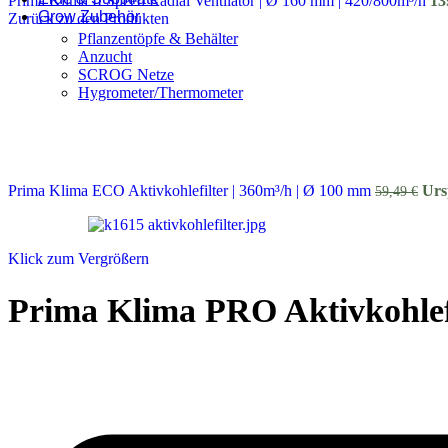
Prima Klima II Speed Radial Ventilator | Ø 160 mm | 420/800m³/h
13
Grow Zubehör
Zurück zu den Produkten
Pflanzentöpfe & Behälter
Anzucht
SCROG Netze
Hygrometer/Thermometer
Prima Klima ECO Aktivkohlefilter | 360m³/h | Ø 100 mm
Urs
59,49
€
Klick zum Vergrößern
Prima Klima PRO Aktivkohlefi