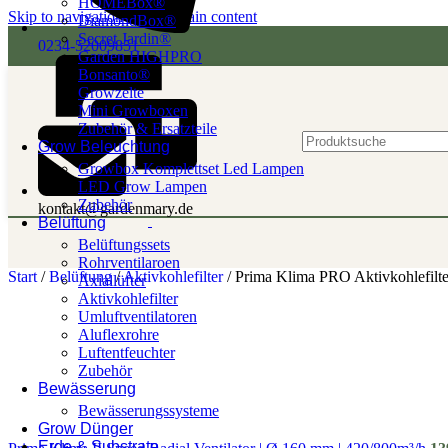
HOMEBox®
Skip to navigation
Skip to main content
DiamondBox®
Secret Jardin®
0234-52009851
Garden HIGHPRO
Bonsanto®
Growzelte
Mini Growboxen
Zubehör & Ersatzteile
Grow Beleuchtung
Growbox Komplettset Led Lampen
LED Grow Lampen
Zubehör
kontakt@gardenmary.de
Belüftung
Belüftungssets
Rohrventilaroen
Start
/
Belüftung
/
Aktivkohlefilter
/
Prima Klima PRO Aktivkohlefilte
Axiallüfter
Aktivkohlefilter
Umluftventilatoren
Aluflexrohre
Luftentfeuchter
Zubehör
Bewässerung
Bewässerungssysteme
Grow Dünger
Erde & Substrate