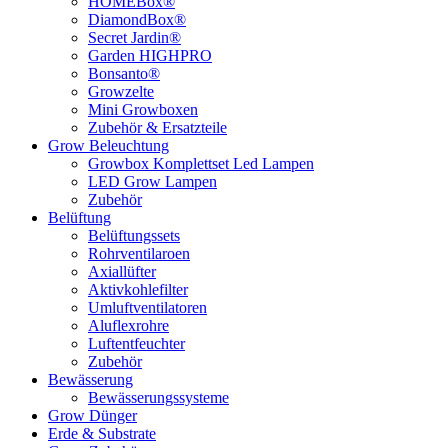
HOMEBox®
DiamondBox®
Secret Jardin®
Garden HIGHPRO
Bonsanto®
Growzelte
Mini Growboxen
Zubehör & Ersatzteile
Grow Beleuchtung
Growbox Komplettset Led Lampen
LED Grow Lampen
Zubehör
Belüftung
Belüftungssets
Rohrventilaroen
Axiallüfter
Aktivkohlefilter
Umluftventilatoren
Aluflexrohre
Luftentfeuchter
Zubehör
Bewässerung
Bewässerungssysteme
Grow Dünger
Erde & Substrate