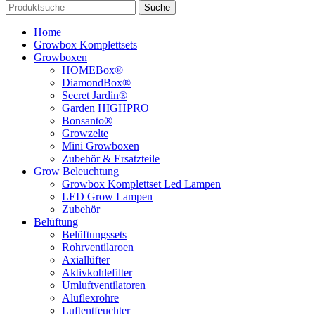
Suche
Home
Growbox Komplettsets
Growboxen
HOMEBox®
DiamondBox®
Secret Jardin®
Garden HIGHPRO
Bonsanto®
Growzelte
Mini Growboxen
Zubehör & Ersatzteile
Grow Beleuchtung
Growbox Komplettset Led Lampen
LED Grow Lampen
Zubehör
Belüftung
Belüftungssets
Rohrventilaroen
Axiallüfter
Aktivkohlefilter
Umluftventilatoren
Aluflexrohre
Luftentfeuchter