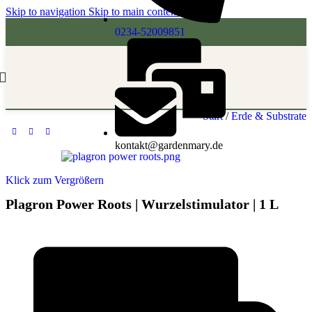
Skip to navigation
Skip to main content
0234-52009851
Start
/
Erde & Substrate
kontakt@gardenmary.de
Klick zum Vergrößern
Plagron Power Roots | Wurzelstimulator | 1 L