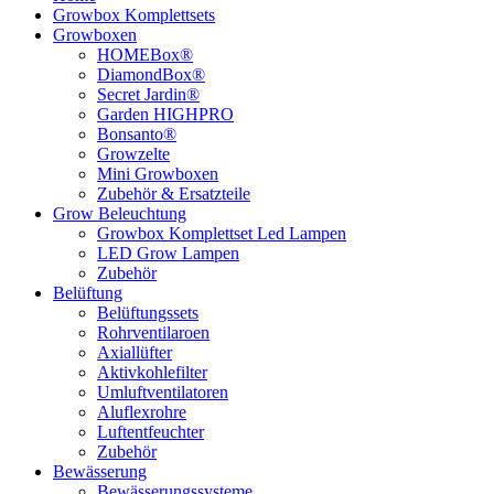
Growbox Komplettsets
Growboxen
HOMEBox®
DiamondBox®
Secret Jardin®
Garden HIGHPRO
Bonsanto®
Growzelte
Mini Growboxen
Zubehör & Ersatzteile
Grow Beleuchtung
Growbox Komplettset Led Lampen
LED Grow Lampen
Zubehör
Belüftung
Belüftungssets
Rohrventilaroen
Axiallüfter
Aktivkohlefilter
Umluftventilatoren
Aluflexrohre
Luftentfeuchter
Zubehör
Bewässerung
Bewässerungssysteme