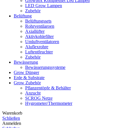
Growbox Komplettset Led Lampen
LED Grow Lampen
Zubehör
Belüftung
Belüftungssets
Rohrventilaroen
Axiallüfter
Aktivkohlefilter
Umluftventilatoren
Aluflexrohre
Luftentfeuchter
Zubehör
Bewässerung
Bewässerungssysteme
Grow Dünger
Erde & Substrate
Grow Zubehör
Pflanzentöpfe & Behälter
Anzucht
SCROG Netze
Hygrometer/Thermometer
Warenkorb
Schließen
Anmelden