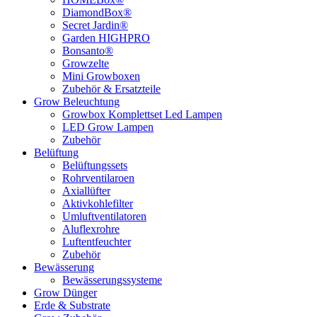
DiamondBox®
Secret Jardin®
Garden HIGHPRO
Bonsanto®
Growzelte
Mini Growboxen
Zubehör & Ersatzteile
Grow Beleuchtung
Growbox Komplettset Led Lampen
LED Grow Lampen
Zubehör
Belüftung
Belüftungssets
Rohrventilaroen
Axiallüfter
Aktivkohlefilter
Umluftventilatoren
Aluflexrohre
Luftentfeuchter
Zubehör
Bewässerung
Bewässerungssysteme
Grow Dünger
Erde & Substrate