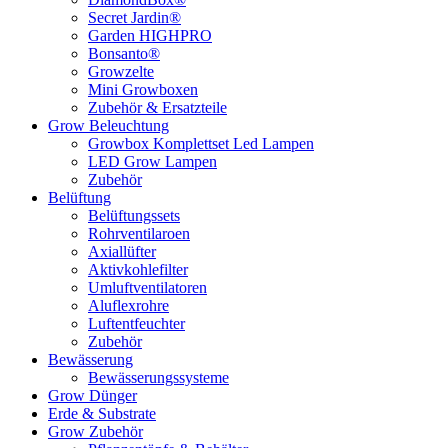
Secret Jardin®
Garden HIGHPRO
Bonsanto®
Growzelte
Mini Growboxen
Zubehör & Ersatzteile
Grow Beleuchtung
Growbox Komplettset Led Lampen
LED Grow Lampen
Zubehör
Belüftung
Belüftungssets
Rohrventilaroen
Axiallüfter
Aktivkohlefilter
Umluftventilatoren
Aluflexrohre
Luftentfeuchter
Zubehör
Bewässerung
Bewässerungssysteme
Grow Dünger
Erde & Substrate
Grow Zubehör