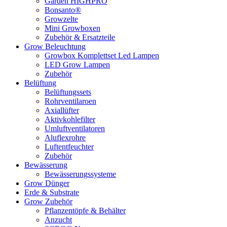
Garden HIGHPRO
Bonsanto®
Growzelte
Mini Growboxen
Zubehör & Ersatzteile
Grow Beleuchtung
Growbox Komplettset Led Lampen
LED Grow Lampen
Zubehör
Belüftung
Belüftungssets
Rohrventilaroen
Axiallüfter
Aktivkohlefilter
Umluftventilatoren
Aluflexrohre
Luftentfeuchter
Zubehör
Bewässerung
Bewässerungssysteme
Grow Dünger
Erde & Substrate
Grow Zubehör
Pflanzentöpfe & Behälter
Anzucht