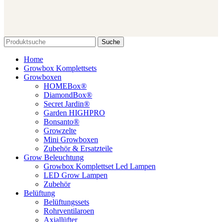
Suche
Home
Growbox Komplettsets
Growboxen
HOMEBox®
DiamondBox®
Secret Jardin®
Garden HIGHPRO
Bonsanto®
Growzelte
Mini Growboxen
Zubehör & Ersatzteile
Grow Beleuchtung
Growbox Komplettset Led Lampen
LED Grow Lampen
Zubehör
Belüftung
Belüftungssets
Rohrventilaroen
Axiallüfter