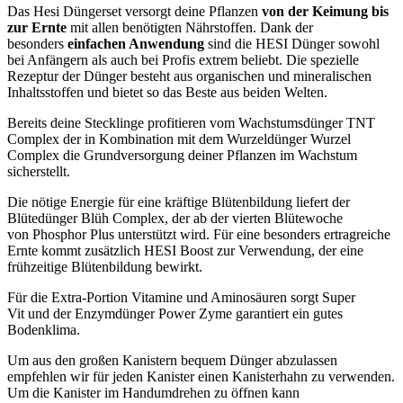
Das Hesi Düngerset versorgt deine Pflanzen
von der Keimung bis
zur Ernte
mit allen benötigten Nährstoffen. Dank der
besonders
einfachen Anwendung
sind die HESI Dünger sowohl
bei Anfängern als auch bei Profis extrem beliebt. Die spezielle
Rezeptur der Dünger besteht aus organischen und mineralischen
Inhaltsstoffen und bietet so das Beste aus beiden Welten.
Bereits deine Stecklinge profitieren vom Wachstumsdünger TNT
Complex der in Kombination mit dem Wurzeldünger Wurzel
Complex die Grundversorgung deiner Pflanzen im Wachstum
sicherstellt.
Die nötige Energie für eine kräftige Blütenbildung liefert der
Blütedünger Blüh Complex, der ab der vierten Blütewoche
von Phosphor Plus unterstützt wird. Für eine besonders ertragreiche
Ernte kommt zusätzlich HESI Boost zur Verwendung, der eine
frühzeitige Blütenbildung bewirkt.
Für die Extra-Portion Vitamine und Aminosäuren sorgt Super
Vit und der Enzymdünger Power Zyme garantiert ein gutes
Bodenklima.
Um aus den großen Kanistern bequem Dünger abzulassen
empfehlen wir für jeden Kanister einen Kanisterhahn zu verwenden.
Um die Kanister im Handumdrehen zu öffnen kann