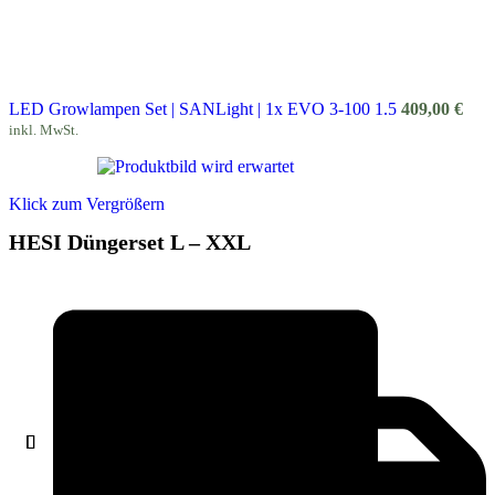
LED Growlampen Set | SANLight | 1x EVO 3-100 1.5
409,00
€
inkl. MwSt.
Klick zum Vergrößern
HESI Düngerset L – XXL