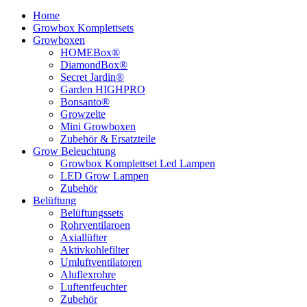
Home
Growbox Komplettsets
Growboxen
HOMEBox®
DiamondBox®
Secret Jardin®
Garden HIGHPRO
Bonsanto®
Growzelte
Mini Growboxen
Zubehör & Ersatzteile
Grow Beleuchtung
Growbox Komplettset Led Lampen
LED Grow Lampen
Zubehör
Belüftung
Belüftungssets
Rohrventilaroen
Axiallüfter
Aktivkohlefilter
Umluftventilatoren
Aluflexrohre
Luftentfeuchter
Zubehör