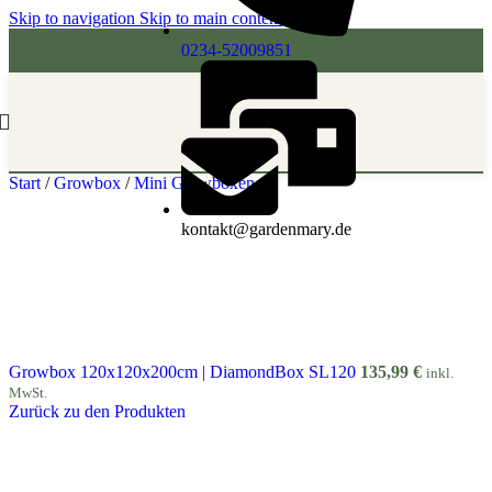
Skip to navigation
Skip to main content
0234-52009851
Start
/
Growbox
/
Mini Growboxen
kontakt@gardenmary.de
Growbox 120x120x200cm | DiamondBox SL120
135,99
€
inkl.
MwSt.
Zurück zu den Produkten