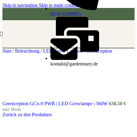
Skip to navigation
Skip to main content
0234-52009851
Start
/
Beleuchtung
/
LED Grow Lampen
/
Greenception
kontakt@gardenmary.de
Greenception GCx-9 PWR | LED Growlampe | 360W
638,50
€
inkl. MwSt.
Zurück zu den Produkten