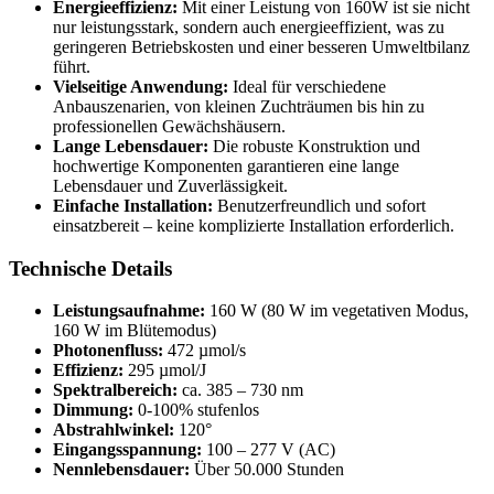
Energieeffizienz:
Mit einer Leistung von 160W ist sie nicht
nur leistungsstark, sondern auch energieeffizient, was zu
geringeren Betriebskosten und einer besseren Umweltbilanz
führt.
Vielseitige Anwendung:
Ideal für verschiedene
Anbauszenarien, von kleinen Zuchträumen bis hin zu
professionellen Gewächshäusern.
Lange Lebensdauer:
Die robuste Konstruktion und
hochwertige Komponenten garantieren eine lange
Lebensdauer und Zuverlässigkeit.
Einfache Installation:
Benutzerfreundlich und sofort
einsatzbereit – keine komplizierte Installation erforderlich.
Technische Details
Leistungsaufnahme:
160 W (80 W im vegetativen Modus,
160 W im Blütemodus)
Photonenfluss:
472 µmol/s
Effizienz:
295 µmol/J
Spektralbereich:
ca. 385 – 730 nm
Dimmung:
0-100% stufenlos
Abstrahlwinkel:
120°
Eingangsspannung:
100 – 277 V (AC)
Nennlebensdauer:
Über 50.000 Stunden