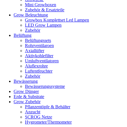
Mini Growboxen
Zubehör & Ersatzteile
Grow Beleuchtung
Growbox Komplettset Led Lampen
LED Grow Lampen
Zubehör
Belüftung
Belüftungssets
Rohrventilaroen
Axiallüfter
Aktivkohlefilter
Umluftventilatoren
Aluflexrohre
Luftentfeuchter
Zubehör
Bewässerung
Bewässerungssysteme
Grow Dünger
Erde & Substrate
Grow Zubehör
Pflanzentöpfe & Behälter
Anzucht
SCROG Netze
Hygrometer/Thermometer