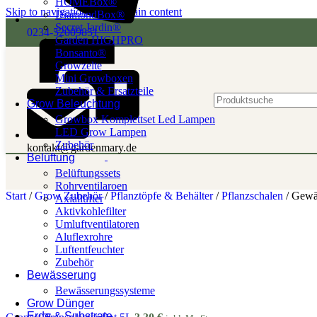
HOMEBox®
Skip to navigation
Skip to main content
DiamondBox®
Secret Jardin®
0234-52009851
Garden HIGHPRO
Bonsanto®
Growzelte
Mini Growboxen
Zubehör & Ersatzteile
Grow Beleuchtung
Growbox Komplettset Led Lampen
LED Grow Lampen
Zubehör
kontakt@gardenmary.de
Belüftung
Belüftungssets
Rohrventilaroen
Start
/
Grow Zubehör
/
Pflanztöpfe & Behälter
/
Pflanzschalen
/
Gewäc
Axiallüfter
Aktivkohlefilter
Umluftventilatoren
Aluflexrohre
Luftentfeuchter
Zubehör
Bewässerung
Bewässerungssysteme
Grow Dünger
Erde & Substrate