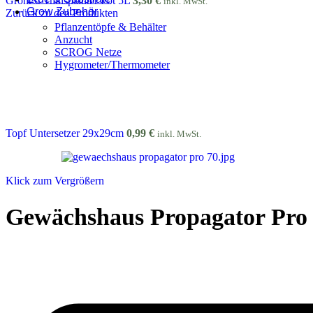
Gronest Transplanter Pot 5L
3,30
€
inkl. MwSt.
Grow Zubehör
Zurück zu den Produkten
Pflanzentöpfe & Behälter
Anzucht
SCROG Netze
Hygrometer/Thermometer
Topf Untersetzer 29x29cm
0,99
€
inkl. MwSt.
Klick zum Vergrößern
Gewächshaus Propagator Pro