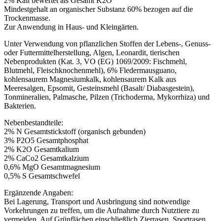
2% Kali bewertet als Gesamt K2O
Mindestgehalt an organischer Substanz 60% bezogen auf die
Trockenmasse.
Zur Anwendung in Haus- und Kleingärten.
Unter Verwendung von pflanzlichen Stoffen der Lebens-, Genuss-
oder Futtermittelherstellung, Algen, Leonardit, tierischen
Nebenprodukten (Kat. 3, VO (EG) 1069/2009: Fischmehl,
Blutmehl, Fleischknochenmehl), 6% Fledermausguano,
kohlensaurem Magnesiumkalk, kohlensaurem Kalk aus
Meeresalgen, Epsomit, Gesteinsmehl (Basalt/ Diabasgestein),
Tonmineralien, Palmasche, Pilzen (Trichoderma, Mykorrhiza) und
Bakterien.
Nebenbestandteile:
2% N Gesamtstickstoff (organisch gebunden)
3% P2O5 Gesamtphosphat
2% K2O Gesamtkalium
2% CaCo2 Gesamtkalzium
0,6% MgO Gesamtmagnesium
0,5% S Gesamtschwefel
Ergänzende Angaben:
Bei Lagerung, Transport und Ausbringung sind notwendige
Vorkehrungen zu treffen, um die Aufnahme durch Nutztiere zu
vermeiden. Auf Grünflächen einschließlich Zierrasen, Sportrasen