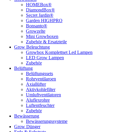
HOMEBox®
DiamondBox®
Secret Jardin®
Garden HIGHPRO
Bonsanto®
Growzelte
Mini Growboxen
Zubehör & Ersatzteile
Grow Beleuchtung
Growbox Komplettset Led Lampen
LED Grow Lampen
Zubehör
Belüftung
Belüftungssets
Rohrventilaroen
Axiallüfter
Aktivkohlefilter
Umluftventilatoren
Aluflexrohre
Luftentfeuchter
Zubehör
Bewässerung
Bewässerungssysteme
Grow Dünger
Erde & Substrate