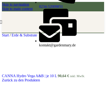
Skip to navigation
0234-52009851
Skip to main content
Start
/
Erde & Substrate
kontakt@gardenmary.de
CANNA Hydro Vega A&B | je 10 L
90,64
€
inkl. MwSt.
Zurück zu den Produkten