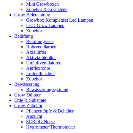
Mini Growboxen
Zubehör & Ersatzteile
Grow Beleuchtung
Growbox Komplettset Led Lampen
LED Grow Lampen
Zubehör
Belüftung
Belüftungssets
Rohrventilaroen
Axiallüfter
Aktivkohlefilter
Umluftventilatoren
Aluflexrohre
Luftentfeuchter
Zubehör
Bewässerung
Bewässerungssysteme
Grow Dünger
Erde & Substrate
Grow Zubehör
Pflanzentöpfe & Behälter
Anzucht
SCROG Netze
Hygrometer/Thermometer