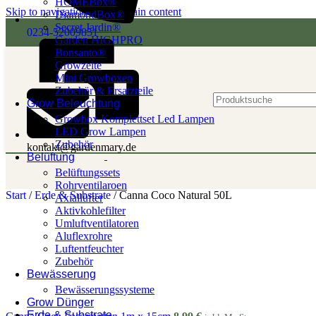
HOMEBox®
Skip to navigation
Skip to main content
DiamondBox®
Secret Jardin®
0234-52009851
Garden HIGHPRO
Bonsanto®
Growzelte
Mini Growboxen
Zubehör & Ersatzteile
Grow Beleuchtung
Growbox Komplettset Led Lampen
LED Grow Lampen
Zubehör
kontakt@gardenmary.de
Belüftung
Belüftungssets
Rohrventilaroen
Start
/
Erde & Substrate
/
Canna Coco Natural 50L
Axiallüfter
Aktivkohlefilter
Umluftventilatoren
Aluflexrohre
Luftentfeuchter
Zubehör
Bewässerung
Bewässerungssysteme
Grow Dünger
Erde & Substrate