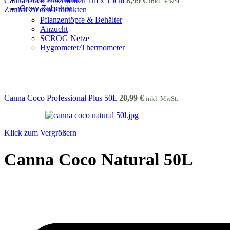
Canna Coco Fasermatten 1m x 15cm
8,99
€
inkl. MwSt.
Grow Zubehör
Zurück zu den Produkten
Pflanzentöpfe & Behälter
Anzucht
SCROG Netze
Hygrometer/Thermometer
Canna Coco Professional Plus 50L
20,99
€
inkl. MwSt.
Klick zum Vergrößern
Canna Coco Natural 50L