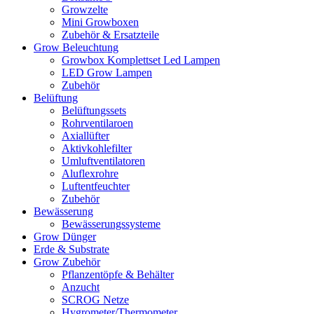
Growzelte
Mini Growboxen
Zubehör & Ersatzteile
Grow Beleuchtung
Growbox Komplettset Led Lampen
LED Grow Lampen
Zubehör
Belüftung
Belüftungssets
Rohrventilaroen
Axiallüfter
Aktivkohlefilter
Umluftventilatoren
Aluflexrohre
Luftentfeuchter
Zubehör
Bewässerung
Bewässerungssysteme
Grow Dünger
Erde & Substrate
Grow Zubehör
Pflanzentöpfe & Behälter
Anzucht
SCROG Netze
Hygrometer/Thermometer