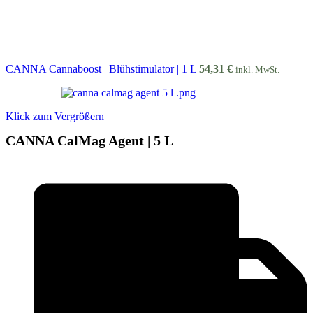
CANNA Cannaboost | Blühstimulator | 1 L
54,31
€
inkl. MwSt.
Klick zum Vergrößern
CANNA CalMag Agent | 5 L