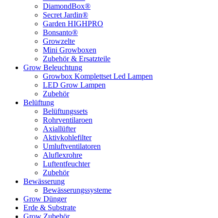
DiamondBox®
Secret Jardin®
Garden HIGHPRO
Bonsanto®
Growzelte
Mini Growboxen
Zubehör & Ersatzteile
Grow Beleuchtung
Growbox Komplettset Led Lampen
LED Grow Lampen
Zubehör
Belüftung
Belüftungssets
Rohrventilaroen
Axiallüfter
Aktivkohlefilter
Umluftventilatoren
Aluflexrohre
Luftentfeuchter
Zubehör
Bewässerung
Bewässerungssysteme
Grow Dünger
Erde & Substrate
Grow Zubehör