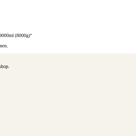
 9000ml (8000g)“
nen.
shop.