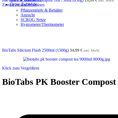
BioTabs PK Booster Compost Tea 750ml (650g)
19,99
€
inkl. MwSt.
Grow Zubehör
Zurück zu den Produkten
Pflanzentöpfe & Behälter
Anzucht
SCROG Netze
Hygrometer/Thermometer
BioTabs Silicium Flash 2500ml (1500g)
34,99
€
inkl. MwSt.
Klick zum Vergrößern
BioTabs PK Booster Compost 