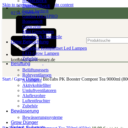
HOMEBox®
Skip to navigation
Skip to main content
DiamondBox®
Secret Jardin®
0234-52009851
Garden HIGHPRO
Bonsanto®
Growzelte
Mini Growboxen
Zubehör & Ersatzteile
Grow Beleuchtung
Growbox Komplettset Led Lampen
LED Grow Lampen
Zubehör
kontakt@gardenmary.de
Belüftung
Belüftungssets
Rohrventilaroen
Start
/
Grow Dünger
/
BioTabs PK Booster Compost Tea 9000ml (80
Axiallüfter
Aktivkohlefilter
Umluftventilatoren
Aluflexrohre
Luftentfeuchter
Zubehör
Bewässerung
Bewässerungssysteme
Grow Dünger
Erde & Substrate