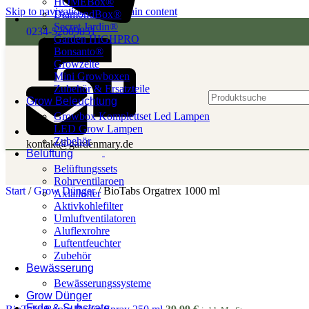
HOMEBox®
Skip to navigation
Skip to main content
DiamondBox®
Secret Jardin®
0234-52009851
Garden HIGHPRO
Bonsanto®
Growzelte
Mini Growboxen
Zubehör & Ersatzteile
Grow Beleuchtung
Growbox Komplettset Led Lampen
LED Grow Lampen
Zubehör
kontakt@gardenmary.de
Belüftung
Belüftungssets
Rohrventilaroen
Start
/
Grow Dünger
/
BioTabs Orgatrex 1000 ml
Axiallüfter
Aktivkohlefilter
Umluftventilatoren
Aluflexrohre
Luftentfeuchter
Zubehör
Bewässerung
Bewässerungssysteme
Grow Dünger
Erde & Substrate