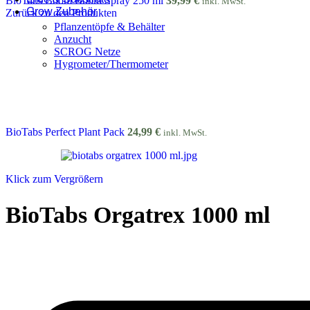
BioTabs Boom Boom Spray 250 ml
39,99
€
inkl. MwSt.
Grow Zubehör
Zurück zu den Produkten
Pflanzentöpfe & Behälter
Anzucht
SCROG Netze
Hygrometer/Thermometer
BioTabs Perfect Plant Pack
24,99
€
inkl. MwSt.
Klick zum Vergrößern
BioTabs Orgatrex 1000 ml