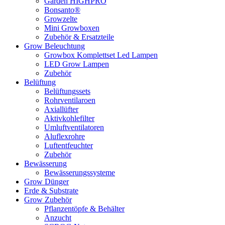
Garden HIGHPRO
Bonsanto®
Growzelte
Mini Growboxen
Zubehör & Ersatzteile
Grow Beleuchtung
Growbox Komplettset Led Lampen
LED Grow Lampen
Zubehör
Belüftung
Belüftungssets
Rohrventilaroen
Axiallüfter
Aktivkohlefilter
Umluftventilatoren
Aluflexrohre
Luftentfeuchter
Zubehör
Bewässerung
Bewässerungssysteme
Grow Dünger
Erde & Substrate
Grow Zubehör
Pflanzentöpfe & Behälter
Anzucht