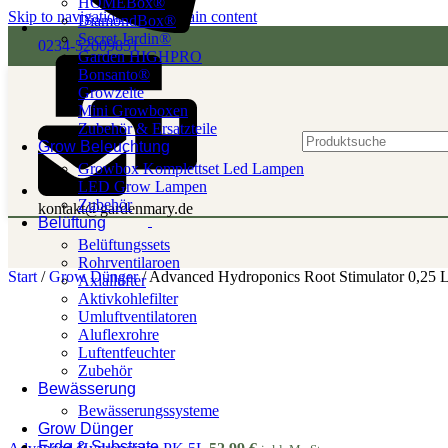
HOMEBox®
Skip to navigation
Skip to main content
DiamondBox®
Secret Jardin®
0234-52009851
Garden HIGHPRO
Bonsanto®
Growzelte
Mini Growboxen
Zubehör & Ersatzteile
Grow Beleuchtung
Growbox Komplettset Led Lampen
LED Grow Lampen
Zubehör
kontakt@gardenmary.de
Belüftung
Belüftungssets
Rohrventilaroen
Start
/
Grow Dünger
/
Advanced Hydroponics Root Stimulator 0,25 
Axiallüfter
Aktivkohlefilter
Umluftventilatoren
Aluflexrohre
Luftentfeuchter
Zubehör
Bewässerung
Bewässerungssysteme
Grow Dünger
Erde & Substrate