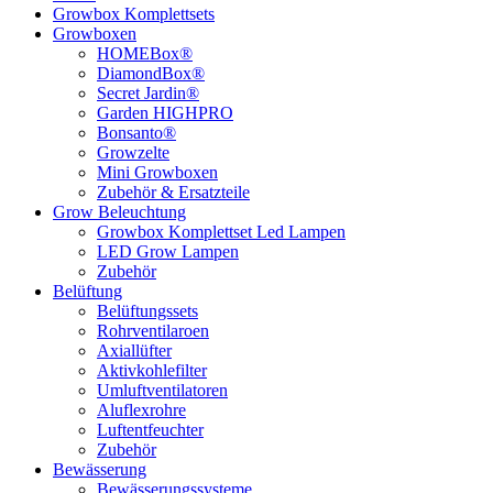
Growbox Komplettsets
Growboxen
HOMEBox®
DiamondBox®
Secret Jardin®
Garden HIGHPRO
Bonsanto®
Growzelte
Mini Growboxen
Zubehör & Ersatzteile
Grow Beleuchtung
Growbox Komplettset Led Lampen
LED Grow Lampen
Zubehör
Belüftung
Belüftungssets
Rohrventilaroen
Axiallüfter
Aktivkohlefilter
Umluftventilatoren
Aluflexrohre
Luftentfeuchter
Zubehör
Bewässerung
Bewässerungssysteme