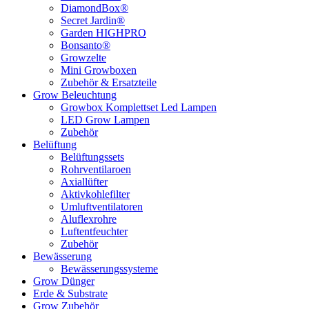
DiamondBox®
Secret Jardin®
Garden HIGHPRO
Bonsanto®
Growzelte
Mini Growboxen
Zubehör & Ersatzteile
Grow Beleuchtung
Growbox Komplettset Led Lampen
LED Grow Lampen
Zubehör
Belüftung
Belüftungssets
Rohrventilaroen
Axiallüfter
Aktivkohlefilter
Umluftventilatoren
Aluflexrohre
Luftentfeuchter
Zubehör
Bewässerung
Bewässerungssysteme
Grow Dünger
Erde & Substrate
Grow Zubehör